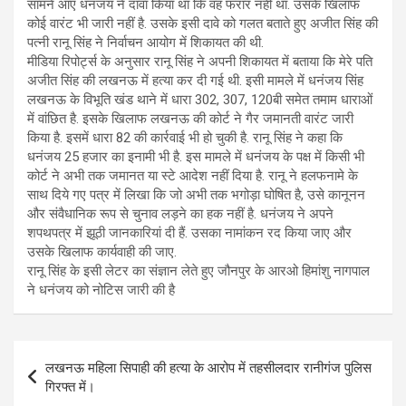
सामने आए धनंजय ने दावा किया था कि वह फरार नहीं था. उसके खिलाफ
कोई वारंट भी जारी नहीं है. उसके इसी दावे को गलत बताते हुए अजीत सिंह की
पत्नी रानू सिंह ने निर्वाचन आयोग में शिकायत की थी.
मीडिया रिपोर्ट्स के अनुसार रानू सिंह ने अपनी शिकायत में बताया कि मेरे पति
अजीत सिंह की लखनऊ में हत्या कर दी गई थी. इसी मामले में धनंजय सिंह
लखनऊ के विभूति खंड थाने में धारा 302, 307, 120बी समेत तमाम धाराओं
में वांछित है. इसके खिलाफ लखनऊ की कोर्ट ने गैर जमानती वारंट जारी
किया है. इसमें धारा 82 की कार्रवाई भी हो चुकी है. रानू सिंह ने कहा कि
धनंजय 25 हजार का इनामी भी है. इस मामले में धनंजय के पक्ष में किसी भी
कोर्ट ने अभी तक जमानत या स्टे आदेश नहीं दिया है. रानू ने हलफनामे के
साथ दिये गए पत्र में लिखा कि जो अभी तक भगोड़ा घोषित है, उसे कानूनन
और संवैधानिक रूप से चुनाव लड़ने का हक नहीं है. धनंजय ने अपने
शपथपत्र में झूठी जानकारियां दी हैं. उसका नामांकन रद किया जाए और
उसके खिलाफ कार्यवाही की जाए.
रानू सिंह के इसी लेटर का संज्ञान लेते हुए जौनपुर के आरओ हिमांशु नागपाल
ने धनंजय को नोटिस जारी की है
Post
लखनऊ महिला सिपाही की हत्या के आरोप में तहसीलदार रानीगंज पुलिस
navigation
गिरफ्त में।