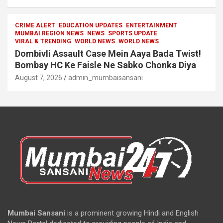
CRIME ALERT
EDUCATION UPDATES
ENTERTAINMENT
MUMBAI REGION NEWS
NEWS
SPORTS UPDATE
VIRAL & TRENDING
WORLD NEWS
WORLD NEWS
Dombivli Assault Case Mein Aaya Bada Twist!
Bombay HC Ke Faisle Ne Sabko Chonka Diya
August 7, 2026
admin_mumbaisansani
Mumbai Sansani
is a prominent growing Hindi and English