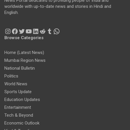
News Portal dedicated to providing people of India and
worldwide with up-to-date news and stories in Hindi and
English.
Instagram
Facebook
Twitter
YouTube
LinkedIn
Reddit
Tumblr
WhatsApp
Browse Categories
Home (Latest News)
Mumbai Region News
National Bulletin
Politics
World News
Sports Update
Education Updates
Entertainment
Tech & Beyond
Economic Outlook