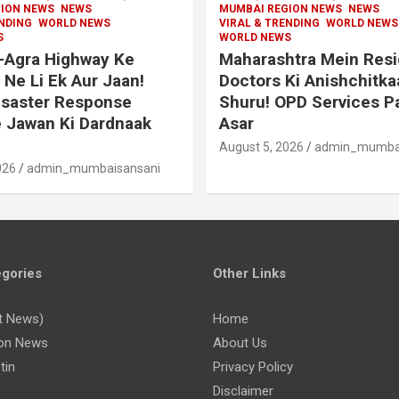
ION NEWS
NEWS
MUMBAI REGION NEWS
NEWS
ENDING
WORLD NEWS
VIRAL & TRENDING
WORLD NEWS
S
WORLD NEWS
Agra Highway Ke
Maharashtra Mein Resi
Ne Li Ek Aur Jaan!
Doctors Ki Anishchitkaa
isaster Response
Shuru! OPD Services P
 Jawan Ki Dardnaak
Asar
August 5, 2026
admin_mumbai
026
admin_mumbaisansani
gories
Other Links
t News)
Home
on News
About Us
tin
Privacy Policy
Disclaimer