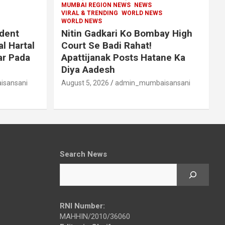
MUMBAI REGION NEWS
NEWS
VIRAL & TRENDING
WORLD NEWS
WORLD NEWS
dent
Nitin Gadkari Ko Bombay High
l Hartal
Court Se Badi Rahat!
ar Pada
Apattijanak Posts Hatane Ka
Diya Aadesh
sansani
August 5, 2026
admin_mumbaisansani
Search News
RNI Number:
MAHHIN/2010/36060