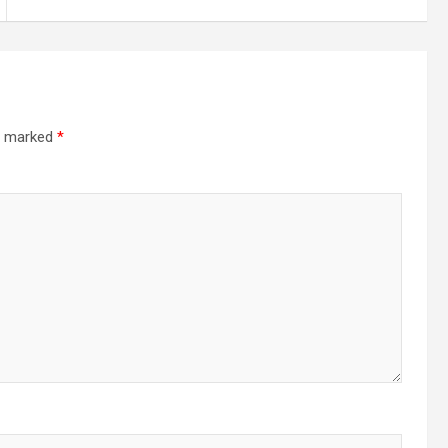
re marked
*