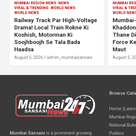
MUMBAI REGION NEWS
NEWS
MUMBAI REG
VIRAL & TRENDING
WORLD NEWS
VIRAL & TR
WORLD NEWS
WORLD NEW
Railway Track Par High-Voltage
Mumbai–
Drama! Local Train Rokne Ki
Khaddon 
Koshish, Motorman Ki
Thane D
Soojhboojh Se Tala Bada
Force Ke
Haadsa
Maut
August 5, 2026
admin_mumbaisansani
August 5, 2
Browse Cate
Home (Lates
Mumbai Regi
National Bulle
Mumbai Sansani
is a prominent growing
Politics