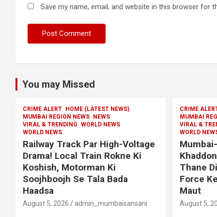
Save my name, email, and website in this browser for t
You may Missed
CRIME ALERT
HOME (LATEST NEWS)
CRIME ALER
MUMBAI REGION NEWS
NEWS
MUMBAI REG
VIRAL & TRENDING
WORLD NEWS
VIRAL & TR
WORLD NEWS
WORLD NEW
Railway Track Par High-Voltage
Mumbai–
Drama! Local Train Rokne Ki
Khaddon 
Koshish, Motorman Ki
Thane D
Soojhboojh Se Tala Bada
Force Ke
Haadsa
Maut
August 5, 2026
admin_mumbaisansani
August 5, 2