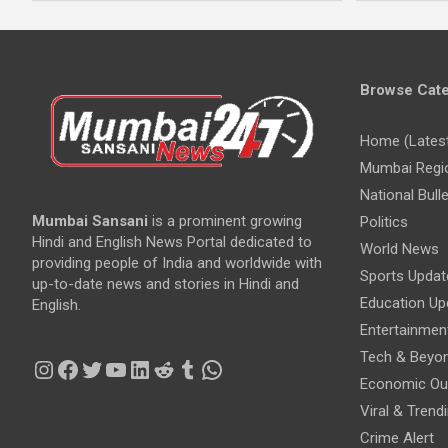
Browse Cate
Home (Lates
Mumbai Regi
National Bulle
Mumbai Sansani
is a prominent growing
Politics
Hindi and English News Portal dedicated to
World News
providing people of India and worldwide with
Sports Updat
up-to-date news and stories in Hindi and
Education Up
English.
Entertainmen
Tech & Beyo
Instagram
Facebook
Twitter
YouTube
LinkedIn
Reddit
Tumblr
WhatsApp
Economic Ou
Viral & Trend
Crime Alert