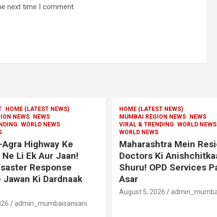
he next time I comment.
T
HOME (LATEST NEWS)
HOME (LATEST NEWS)
ION NEWS
NEWS
MUMBAI REGION NEWS
NEWS
ENDING
WORLD NEWS
VIRAL & TRENDING
WORLD NEWS
S
WORLD NEWS
Agra Highway Ke
Maharashtra Mein Resi
Ne Li Ek Aur Jaan!
Doctors Ki Anishchitkaa
isaster Response
Shuru! OPD Services P
 Jawan Ki Dardnaak
Asar
August 5, 2026
admin_mumbai
026
admin_mumbaisansani