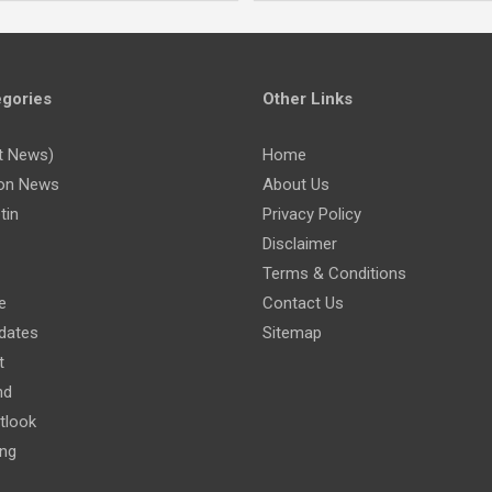
gories
Other Links
t News)
Home
on News
About Us
tin
Privacy Policy
Disclaimer
Terms & Conditions
e
Contact Us
dates
Sitemap
t
nd
tlook
ing