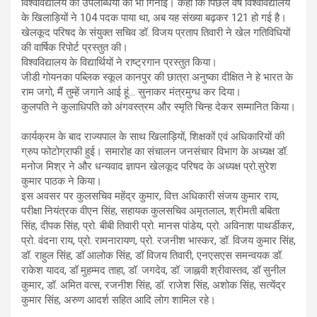
विश्वविद्यालय की उपलब्धियों को भी गिनाई। कहा कि पिछले वर्ष विश्वविद्यालय
के खिलाड़ियों ने 104 पदक पाया था, अब यह संख्या बढ़कर 121 हो गई है।
खेलकूद परिषद के संयुक्त सचिव डॉ. विजय प्रताप तिवारी ने खेल गतिविधियों
की वार्षिक रिपोर्ट प्रस्तुत की।
विश्वविद्यालय के विद्यार्थियों ने राष्ट्रगान प्रस्तुत किया।
जीडी गोयनका पब्लिक स्कूल कानपुर की छात्रा अनुष्का दीक्षित ने हे भारत के
राम जगो, मैं तुम्हें जगाने आई हूं… सुनाकर मंत्रमुग्ध कर दिया।
कुलपति ने कुलाधिपति को अंगवस्त्रम और स्मृति चिन्ह देकर सम्मानित किया।
कार्यक्रम के बाद राज्यपाल के साथ खिलाड़ियों, शिक्षकों एवं अधिकारियों की
ग्रुप फोटोग्राफी हुई। समारोह का संचालन जनसंचार विभाग के अध्यक्ष डॉ.
मनोज मिश्र ने और धन्यवाद ज्ञापन खेलकूद परिषद के अध्यक्ष प्रो.सुरेश
कुमार पाठक ने किया।
इस अवसर पर कुलसचिव महेंद्र कुमार, वित्त अधिकारी संजय कुमार राय,
परीक्षा नियंत्रक वीएन सिंह, सहायक कुलसचिव अमृतलाल, श्रीमती बबिता
सिंह, दीपक सिंह, प्रो. बीबी तिवारी प्रो. मानस पांडेय, प्रो. अविनाश पाथर्डीकर,
प्रो. वंदना राय, प्रो. रामनारायण, प्रो. रजनीश भास्कर, डॉ. विजय कुमार सिंह,
डॉ. राहुल सिंह, डॉ आलोक सिंह, डॉ विजय तिवारी, एनएसएस समन्वयक डॉ.
राकेश यादव, डॉ मुहम्मद ताहा, डॉ. जगदेव, डॉ. जाह्नवी श्रीवास्तव, डॉ सुनील
कुमार, डॉ. अमित वत्स, रजनीश सिंह, डॉ. राजेश सिंह, अशोक सिंह, सत्येंद्र
कुमार सिंह, अरुण आदर्श सहित आदि लोग शामिल रहे।