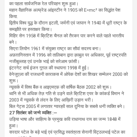
का पहला सार्वजनिक रेल परिवहन शुरू हुआ।
महान वैज्ञानिक अल्फ्रेड आंइस्टीन ने 1905 को E=mc² का सिद्धांत पेश
किया.
द्वितीय विश्व युद्ध के दौरान इटली, जर्मनी एवं जापान ने 1940 में धूरी राष्ट्र के
समझौते पर हस्ताक्षर किया।
मिहिर सेन 1958 में ब्रिटिश चैनल को तैरकर पार करने वाले पहले भारतीय
बने।
सिएरा लियोन 1961 में संयुक्त राष्ट्र का सौवां सदस्य बना।
अफ़ग़ानिस्तान में 1996 को तालिबान द्वारा क़ाबुल पर अधिकार, पूर्व राष्ट्रपति
नजीबुल्लाह एवं उनके भाई को सरेआम फ़ांसी।
इंटरनेट सर्च इंजन गूगल की स्थापना 1998 में हुई।
वेनेजुएला की राजधानी काराकस में ओपेक देशों का शिखर सम्मेलन 2000 को
शुरू।
न्यूयार्क में विश्व बैंक व आइएमएफ़ की वार्षिक बैठक 2002 को शुरू।
ध्वनि से भी अधिक तेज़ गति से उड़ने वाले ब्रिटिश एयर के कांकर्ड विमान ने
2003 में न्यूयार्क से लंदन के लिए आख़िरी उड़ान भरी।
बिल गेट्स 2005 में लगातार ग्यारहवें साल दुनिया के सबसे धनी व्यक्ति बने।
27 सितंबर को जन्मे व्यक्ति :—
उड़िया भाषा और साहित्य के प्रमुख कवि राधानाथ राय का जन्म 1848 में
हुआ।
सरदार पटेल के बड़े भाई एवं प्रसिद्ध स्वतंत्रता सेनानी विट्ठलभाई पटेल का