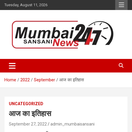
Skip
Tuesday, August 11, 2026
to
content
Stay up-to-date with Mumbai Sansani news channel and get real-
Mumbai Sansani
time updates on recent news around the World.
Home
2022
September
आज का इतिहास
UNCATEGORIZED
आज का इतिहास
September 27, 2022
admin_mumbaisansani