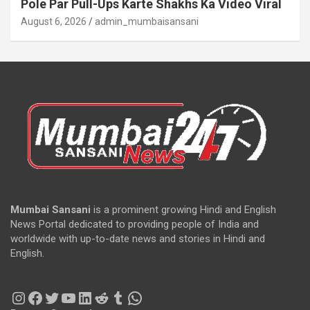
Pole Par Pull-Ups Karte Shakhs Ka Video Viral
August 6, 2026
admin_mumbaisansani
Mumbai Sansani
is a prominent growing Hindi and English
News Portal dedicated to providing people of India and
worldwide with up-to-date news and stories in Hindi and
English.
Instagram
Facebook
Twitter
YouTube
LinkedIn
Reddit
Tumblr
WhatsApp