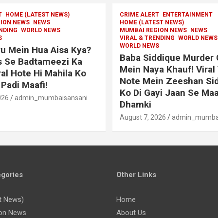
T
HOME (LATEST NEWS)
CRIME ALERT
ENTERTAINMENT
ION NEWS
NEWS
HOME (LATEST NEWS)
ENDING
WORLD NEWS
MUMBAI REGION NEWS
NEWS
S
VIRAL & TRENDING
WORLD NEWS
WORLD NEWS
u Mein Hua Aisa Kya?
Baba Siddique Murder
s Se Badtameezi Ka
Mein Naya Khauf! Viral
ral Hote Hi Mahila Ko
Note Mein Zeeshan Si
Padi Maafi!
Ko Di Gayi Jaan Se Maa
026
admin_mumbaisansani
Dhamki
August 7, 2026
admin_mumbai
gories
Other Links
t News)
Home
on News
About Us