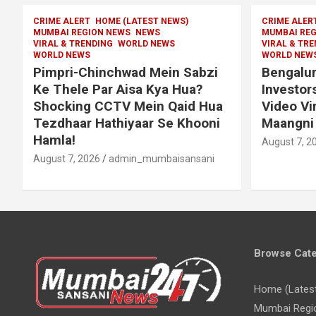
CRIME ALERT
HOME (LATEST NEWS)
CRIME ALER
MUMBAI REGION NEWS
NEWS
MUMBAI REG
VIRAL & TRENDING
WORLD NEWS
VIRAL & TR
WORLD NEWS
WORLD NEW
Pimpri-Chinchwad Mein Sabzi
Bengalur
Ke Thele Par Aisa Kya Hua?
Investor
Shocking CCTV Mein Qaid Hua
Video Vi
Tezdhaar Hathiyaar Se Khooni
Maangni 
Hamla!
August 7, 2
August 7, 2026
admin_mumbaisansani
Browse Cate
Home (Lates
Mumbai Regi