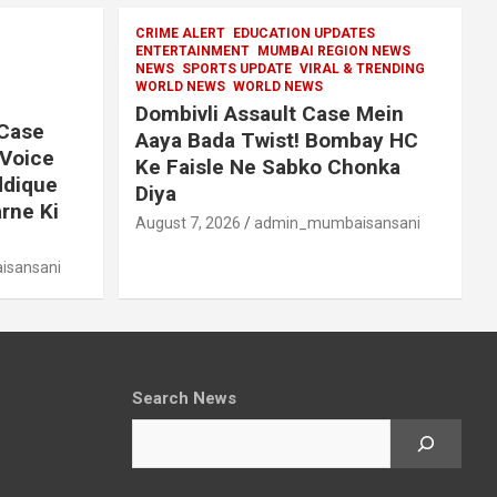
CRIME ALERT
EDUCATION UPDATES
ENTERTAINMENT
MUMBAI REGION NEWS
NEWS
SPORTS UPDATE
VIRAL & TRENDING
WORLD NEWS
WORLD NEWS
Dombivli Assault Case Mein
 Case
Aaya Bada Twist! Bombay HC
 Voice
Ke Faisle Ne Sabko Chonka
ddique
Diya
rne Ki
August 7, 2026
admin_mumbaisansani
sansani
Search News