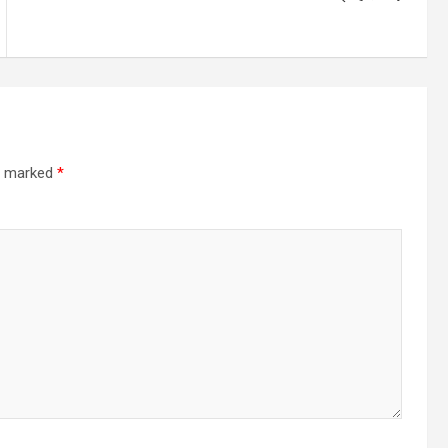
re marked
*