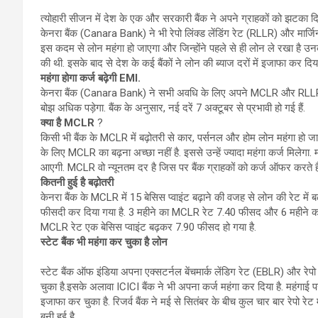
त्योहारी सीजन में देश के एक और सरकारी बैंक ने अपने ग्राहकों को झटका दिय
केनरा बैंक (Canara Bank) ने भी रेपो लिंक्ड लेंडिंग रेट (RLLR) और मार्जि
इस कदम से लोन महंगा हो जाएगा और जिन्होंने पहले से ही लोन ले रखा है उनकी 
की थी. इसके बाद से देश के कई बैंकों ने लोन की ब्याज दरों में इजाफा कर दिया
महंगा होगा कर्ज बढ़ेगी EMI.
केनरा बैंक (Canara Bank) ने सभी अवधि के लिए अपने MCLR और RLLR में
बोझ अधिक पड़ेगा. बैंक के अनुसार, नई दरें 7 अक्टूबर से प्रभावी हो गई हैं.
क्या है MCLR
?
किसी भी बैंक के MCLR में बढ़ोतरी से कार, पर्सनल और होम लोन महंगा हो ज
के लिए MCLR का बढ़ना अच्छा नहीं है. इससे उन्हें ज्यादा महंगा कर्ज मिलेग
आएगी. MCLR वो न्यूनतम दर है जिस पर बैंक ग्राहकों को कर्ज ऑफर करते है
कितनी हुई है बढ़ोतरी
केनरा बैंक के MCLR में 15 बेसिस प्वाइंट बढ़ाने की वजह से लोन की रेट म
फीसदी कर दिया गया है. 3 महीने का MCLR रेट 7.40 फीसद और 6 महीने का 
MCLR रेट एक बेसिस प्वाइंट बढ़कर 7.90 फीसद हो गया है.
स्टेट बैंक भी महंगा कर चुका है लोन
स्टेट बैंक ऑफ इंडिया अपना एक्सटर्नल बेंचमार्क लेंडिग रेट (EBLR) और रेपो
चुका है.इसके अलावा ICICI बैंक ने भी अपना कर्ज महंगा कर दिया है. महंगाई प
इजाफा कर चुका है. रिजर्व बैंक ने मई से सितंबर के बीच कुल चार बार रेपो रेट
बनी हुई है.