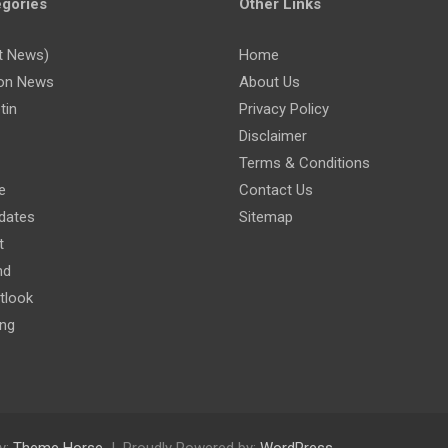
gories
Other Links
t News)
Home
on News
About Us
tin
Privacy Policy
Disclaimer
Terms & Conditions
e
Contact Us
dates
Sitemap
t
nd
tlook
ing