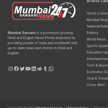
Browse Cate
Home (Lates
Mumbai Regi
National Bulle
Mumbai Sansani
is a prominent growing
Politics
Hindi and English News Portal dedicated to
World News
providing people of India and worldwide with
Sports Updat
up-to-date news and stories in Hindi and
Education Up
English.
Entertainmen
Tech & Beyo
Instagram
Facebook
Twitter
YouTube
LinkedIn
Reddit
Tumblr
WhatsApp
Economic Ou
Viral & Trend
Crime Alert