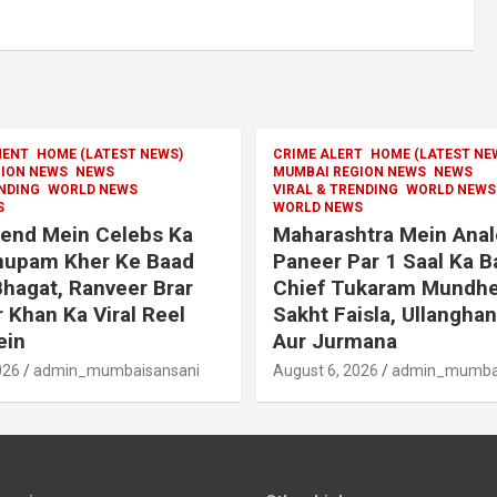
MENT
HOME (LATEST NEWS)
CRIME ALERT
HOME (LATEST NE
ION NEWS
NEWS
MUMBAI REGION NEWS
NEWS
ENDING
WORLD NEWS
VIRAL & TRENDING
WORLD NEWS
S
WORLD NEWS
end Mein Celebs Ka
Maharashtra Mein Ana
Anupam Kher Ke Baad
Paneer Par 1 Saal Ka B
hagat, Ranveer Brar
Chief Tukaram Mundhe
r Khan Ka Viral Reel
Sakht Faisla, Ullanghan
ein
Aur Jurmana
026
admin_mumbaisansani
August 6, 2026
admin_mumbai