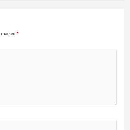
re marked
*