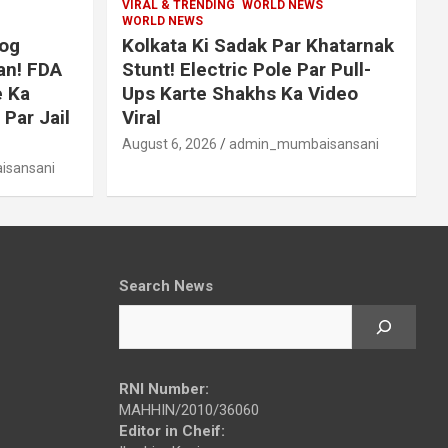
VIRAL & TRENDING
WORLD NEWS
WORLD NEWS
log
Kolkata Ki Sadak Par Khatarnak
an! FDA
Stunt! Electric Pole Par Pull-
 Ka
Ups Karte Shakhs Ka Video
 Par Jail
Viral
August 6, 2026
admin_mumbaisansani
sansani
Search News
RNI Number:
MAHHIN/2010/36060
Editor in Cheif: