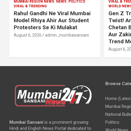
MUMBAI REGION NEWS
NEWS
POLITICS
VIRAL & TR
VIRAL & TRENDING
WORLD NEW
Rahul Gandhi Ne Viral Mumbai
Gen Z Tr
Model Rhiya Ahir Aur Student
Twist! 
Protesters Se Ki Mulakat
Chetan B
Aur Zaki
August 6, 2026
admin_mumbaisansani
Trend M
August 6, 2
Browse Cate
Home (Lates
Mumbai Regi
National Bulle
Mumbai Sansani
is a prominent growing
Politics
Hindi and English News Portal dedicated to
World News