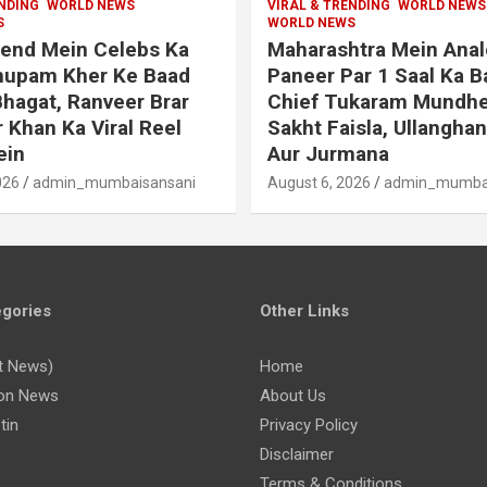
ENDING
WORLD NEWS
VIRAL & TRENDING
WORLD NEWS
S
WORLD NEWS
end Mein Celebs Ka
Maharashtra Mein Ana
Anupam Kher Ke Baad
Paneer Par 1 Saal Ka B
hagat, Ranveer Brar
Chief Tukaram Mundhe
r Khan Ka Viral Reel
Sakht Faisla, Ullanghan
ein
Aur Jurmana
026
admin_mumbaisansani
August 6, 2026
admin_mumbai
gories
Other Links
t News)
Home
on News
About Us
tin
Privacy Policy
Disclaimer
Terms & Conditions