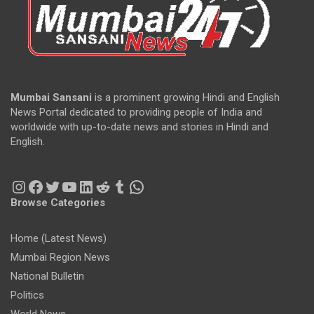
Mumbai Sansani
is a prominent growing Hindi and English
News Portal dedicated to providing people of India and
worldwide with up-to-date news and stories in Hindi and
English.
Instagram
Facebook
Twitter
YouTube
LinkedIn
Reddit
Tumblr
WhatsApp
Browse Categories
Home (Latest News)
Mumbai Region News
National Bulletin
Politics
World News