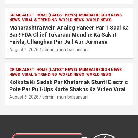
CRIME ALERT
HOME (LATEST NEWS)
MUMBAI REGION NEWS
NEWS
VIRAL & TRENDING
WORLD NEWS
WORLD NEWS
Maharashtra Mein Analog Paneer Par 1 Saal Ka
Ban! FDA Chief Tukaram Mundhe Ka Sakht
Faisla, Ullanghan Par Jail Aur Jurmana
August 6, 2026
admin_mumbaisansani
CRIME ALERT
HOME (LATEST NEWS)
MUMBAI REGION NEWS
NEWS
VIRAL & TRENDING
WORLD NEWS
WORLD NEWS
Kolkata Ki Sadak Par Khatarnak Stunt! Electric
Pole Par Pull-Ups Karte Shakhs Ka Video Viral
August 6, 2026
admin_mumbaisansani