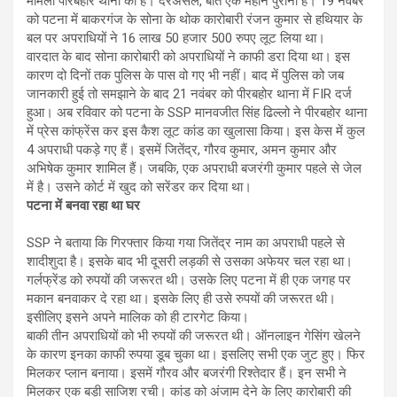
मामला पीरबहोर थाना का है। दरअसल, बात एक महीने पुरानी है। 19 नवंबर
को पटना में बाकरगंज के सोना के थोक कारोबारी रंजन कुमार से हथियार के
बल पर अपराधियों ने 16 लाख 50 हजार 500 रुपए लूट लिया था।
वारदात के बाद सोना कारोबारी को अपराधियों ने काफी डरा दिया था। इस
कारण दो दिनों तक पुलिस के पास वो गए भी नहीं। बाद में पुलिस को जब
जानकारी हुई तो समझाने के बाद 21 नवंबर को पीरबहोर थाना में FIR दर्ज
हुआ। अब रविवार को पटना के SSP मानवजीत सिंह ढिल्लो ने पीरबहोर थाना
में प्रेस कांफ्रेंस कर इस कैश लूट कांड का खुलासा किया। इस केस में कुल
4 अपराधी पकड़े गए हैं। इसमें जितेंद्र, गौरव कुमार, अमन कुमार और
अभिषेक कुमार शामिल हैं। जबकि, एक अपराधी बजरंगी कुमार पहले से जेल
में है। उसने कोर्ट में खुद को सरेंडर कर दिया था।
पटना में बनवा रहा था घर
SSP ने बताया कि गिरफ्तार किया गया जितेंद्र नाम का अपराधी पहले से
शादीशुदा है। इसके बाद भी दूसरी लड़की से उसका अफेयर चल रहा था।
गर्लफ्रेंड को रुपयों की जरूरत थी। उसके लिए पटना में ही एक जगह पर
मकान बनवाकर दे रहा था। इसके लिए ही उसे रुपयों की जरूरत थी।
इसीलिए इसने अपने मालिक को ही टारगेट किया।
बाकी तीन अपराधियों को भी रुपयों की जरूरत थी। ऑनलाइन गेसिंग खेलने
के कारण इनका काफी रुपया डूब चुका था। इसलिए सभी एक जुट हुए। फिर
मिलकर प्लान बनाया। इसमें गौरव और बजरंगी रिश्तेदार हैं। इन सभी ने
मिलकर एक बड़ी साजिश रची। कांड को अंजाम देने के लिए कारोबारी की