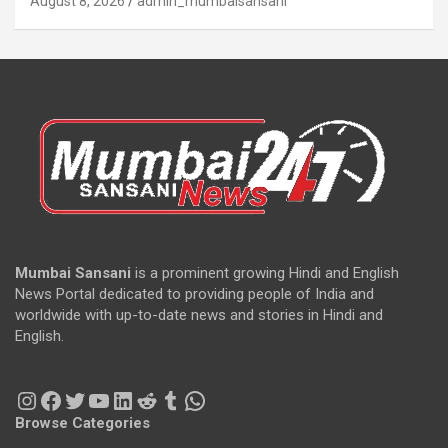
August 8, 2026
admin_mumbaisansani
Mumbai Sansani
is a prominent growing Hindi and English
News Portal dedicated to providing people of India and
worldwide with up-to-date news and stories in Hindi and
English.
Instagram
Facebook
Twitter
YouTube
LinkedIn
Reddit
Tumblr
WhatsApp
Browse Categories