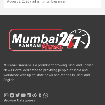
August 8, 2026
admin_mumbaisansani
Mumbai Sansani
is a prominent growing Hindi and English
News Portal dedicated to providing people of India and
worldwide with up-to-date news and stories in Hindi and
English.
Instagram
Facebook
Twitter
YouTube
LinkedIn
Reddit
Tumblr
WhatsApp
Browse Categories