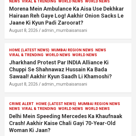
NEWS
VIRAL & TRENDING
WORLD NEWS
WORLD NEWS
Morena Mein Ambulance Ka Aisa Use Dekhkar
Hairaan Reh Gaye Log! Aakhir Onion Sacks Le
Jaane Ki Kyun Padi Zaroorat?
August 8, 2026
admin_mumbaisansani
HOME (LATEST NEWS)
MUMBAI REGION NEWS
NEWS
VIRAL & TRENDING
WORLD NEWS
WORLD NEWS
Jharkhand Protest Par INDIA Alliance Ki
Chuppi Se Shahnawaz Hussain Ka Bada
Sawaal! Aakhir Kyun Saadh Li Khamoshi?
August 8, 2026
admin_mumbaisansani
CRIME ALERT
HOME (LATEST NEWS)
MUMBAI REGION NEWS
NEWS
VIRAL & TRENDING
WORLD NEWS
WORLD NEWS
Delhi Mein Speeding Mercedes Ka Khaufnaak
Crash! Aakhir Kaise Chali Gayi 70-Year-Old
Woman Ki Jaan?