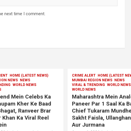
he next time I comment.
MENT
HOME (LATEST NEWS)
CRIME ALERT
HOME (LATEST NE
ION NEWS
NEWS
MUMBAI REGION NEWS
NEWS
ENDING
WORLD NEWS
VIRAL & TRENDING
WORLD NEWS
S
WORLD NEWS
end Mein Celebs Ka
Maharashtra Mein Ana
Anupam Kher Ke Baad
Paneer Par 1 Saal Ka B
hagat, Ranveer Brar
Chief Tukaram Mundhe
r Khan Ka Viral Reel
Sakht Faisla, Ullanghan
ein
Aur Jurmana