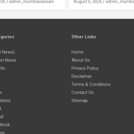
026
admin_mumbaisansani
August 6, 2026
admin_mumbai
gories
Other Links
t News)
Home
on News
About Us
tin
Privacy Policy
Disclaimer
Terms & Conditions
e
Contact Us
dates
Sitemap
t
nd
tlook
ing