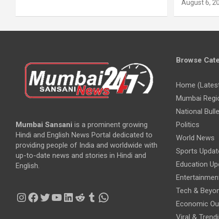
August 6, 2
Browse Cate
Home (Lates
Mumbai Regi
National Bulle
Mumbai Sansani
is a prominent growing
Politics
Hindi and English News Portal dedicated to
World News
providing people of India and worldwide with
Sports Updat
up-to-date news and stories in Hindi and
Education Up
English.
Entertainmen
Tech & Beyo
Instagram
Facebook
Twitter
YouTube
LinkedIn
Reddit
Tumblr
WhatsApp
Economic Ou
Viral & Trend