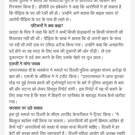
दिल्ली पुलिस ने बताया कि सीसीटीवी फुटेज से आरोपियों की पहचान कर
गिरफ्तार किया है। डीसीपी एम हर्षवर्धन ने कहा कि आरोपियों ने हो सकता है
कि पीड़िता के घर की रेकी की हो। उन्होंने आगे बताया कि बाइक सवार दो
आरोपी पीड़िता के घर के पास ही रहते थे।
परिजनों ने क्या कहा?
छात्रा के पिता ने कहा कि बेटी ने कभी किसी छेड़खानी या किसी परेशानी की
शिकायत नहीं की थी। पीड़िता के चाचा ने बताया कि वो अपनी बहन के साथ
जा रही थी तभी उस पर एसिड अटैक किया गया। उन्होंने कहा कि असहनीय
दर्द होने पर वह मदद के लिए पास की दुकानों की ओर दौड़ी। तो एक
दुकानदार ने दर्द कम करने के लिए उसके चेहरे पर दूध डाला।
एलजी ने मांगा जवाब
उपराज्यपाल वी.के सक्सेना ने मामले पर दिल्ली पुलिस आयुक्त संजय अरोड़ा से
बात की। एसजी के ऑफिस ने ने ट्वीट किया। “उपराज्यपाल ने आज द्वारका
मोड़ पर हुई तेजाब हमले की दुर्भाग्यपूर्ण घटना के बारे में पुलिस आयुक्त से बात
की और घटना को लेकर विस्तृत रिपोर्ट मांगी। इस रिपोर्ट में यह भी बताने के
लिए कहा गया है कि शहर में बिक्री पर प्रतिबंध के बावजूद तेजाब कैसे खरीदा
गया।
सरकार पर उठे सवाल
इस पूरे मामले पर दिल्ली के सीएम अरविंद केजरीवाल ने ट्विट किया। “ये
बिल्कुल बर्दाश्त नहीं किया जा सकता। अपराधियों की इतनी हिम्मत आखिर हो
कैसे गई? अपराधियों को सख्त से सख्त सजा मिलनी चाहिए। दिल्ली में हर
बेटी की सुरक्षा हमारे लिए महत्त्वपूर्ण है। दिल्ली महिला आयोग की अध्यक्ष स्वाति