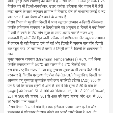
शीतलहर (Cold Wave) की चपेट में हैं. मौसम विभाग ने आज (सोमवार), 26
दिसंबर को भी दिल्ली-एनसीआर, उत्तर प्रदेश, हरियाणा और पंजाब में में ठंडी
हवाएं चलने के साथ न्यूनतम तापमान में गिरावट होने की संभावना जताई है. नए
साल पर सर्दी का सितम और बढ़ने के आसार हैं.
मौसम विभाग के मुताबिक दिल्ली में आज न्यूनतम तापमान 4 डिग्री सेल्सियस
जबकि अधिकतम तापमान 19 डिग्री रहने का अनुमान है. दिल्ली में कई हिस्सों
में सर्दी से बचने के लिए लोग सुबह के समय अलाव जलाते नजर आए.
राजधानी दिल्ली में बीते दिन यानी रविवार को अधिकतम और न्यूनतम तापमान
में एकदम से बड़ी गिरावट दर्ज की गई और दिल्ली में न्यूनतम पारा तीन डिग्री
तक पहुंच गया. जो सामान्य से करीब 5 डिग्री कम है. दिल्ली के आयानगर में
आज
सुबह न्यूनतम तापमान (Minimum Temperatures) 4.0°C दर्ज किया
जबकि सफदरजंग में 5.0°C और पालम में 6.5°C रिकॉर्ड गया.
इस बीच राष्ट्रीय राजधानी का वायु गुणवत्ता सूचकांक भी खराब कैटेगरी में
बरकरार है. केंद्रीय प्रदूषण कंट्रोल बोर्ड (CPCB) के मुताबिक, दिल्ली का
औसतन वायु गुणवत्ता सूचकांक यानी एयर क्वालिटी इंडेक्स (AQI) 300 के
पार है, जो कि खराब श्रेणी में आता है. बता दें कि शून्य से 50 के बीच के
एक्यूआई को ‘अच्छा’, 51 से 100 को ‘संतोषजनक’, 101 से 200 को ‘मध्यम’,
201 से 300 को ‘खराब’, 301 से 400 को ‘बेहद ‘खराब’ और 401 से 500
को ‘गंभीर’ माना जाता है.
मौसम विभाग ने अगले पांच दिन तक हरियाणा, पंजाब, उत्तर प्रदेश और
राजस्थान में शीतलहर के साथ कोहरे का अलर्ट जारी किया है. IMD के