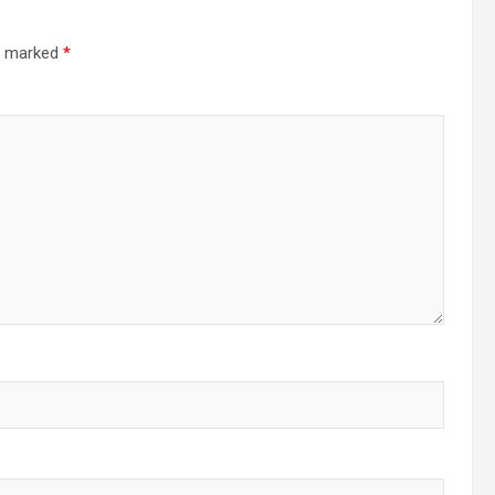
re marked
*