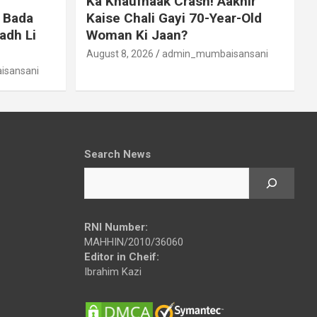
Ka Khaufnaak Crash! Aakhir
 Bada
Kaise Chali Gayi 70-Year-Old
adh Li
Woman Ki Jaan?
August 8, 2026
admin_mumbaisansani
sansani
Search News
RNI Number:
MAHHIN/2010/36060
Editor in Cheif:
Ibrahim Kazi