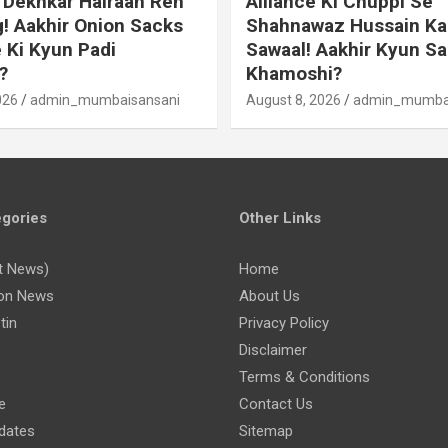
 Dekhkar Hairaan Reh
Alliance Ki Chuppi Se
! Aakhir Onion Sacks
Shahnawaz Hussain Ka
 Ki Kyun Padi
Sawaal! Aakhir Kyun Sa
?
Khamoshi?
026
admin_mumbaisansani
August 8, 2026
admin_mumbai
gories
Other Links
t News)
Home
on News
About Us
tin
Privacy Policy
Disclaimer
Terms & Conditions
e
Contact Us
dates
Sitemap