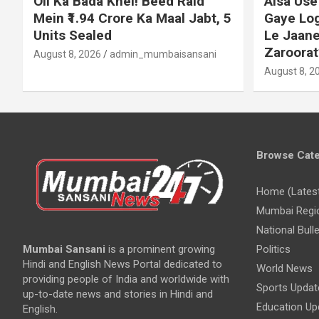
Oil Ka Bada Khel! Beed Raid
Aisa Use
Mein ₹1.94 Crore Ka Maal Jabt, 5
Gaye Log
Units Sealed
Le Jaane
Zaroorat
August 8, 2026
admin_mumbaisansani
August 8, 2
Browse Cate
Home (Lates
Mumbai Regi
National Bulle
Mumbai Sansani
is a prominent growing
Politics
Hindi and English News Portal dedicated to
World News
providing people of India and worldwide with
Sports Updat
up-to-date news and stories in Hindi and
Education Up
English.