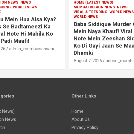
ION NEWS
NEWS
HOME (LATEST NEWS)
ENDING
WORLD NEWS
MUMBAI REGION NEWS
NEWS
S
VIRAL & TRENDING
WORLD NEWS
WORLD NEWS
u Mein Hua Aisa Kya?
Baba Siddique Murder
s Se Badtameezi Ka
Mein Naya Khauf! Viral
ral Hote Hi Mahila Ko
Note Mein Zeeshan Si
Padi Maafi!
Ko Di Gayi Jaan Se Maa
026
admin_mumbaisansani
Dhamki
August 7, 2026
admin_mumbai
gories
Other Links
t News)
Home
on News
About Us
tin
Privacy Policy