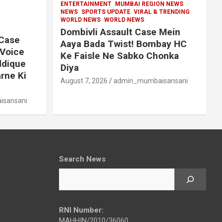
ENTERTAINMENT
MUMBAI REGION NEWS
NEWS
SPORTS UPDATE
VIRAL & TRENDING
WORLD NEWS
WORLD NEWS
Dombivli Assault Case Mein
 Case
Aaya Bada Twist! Bombay HC
 Voice
Ke Faisle Ne Sabko Chonka
ddique
Diya
rne Ki
August 7, 2026
admin_mumbaisansani
sansani
Search News
RNI Number:
MAHHIN/2010/36060