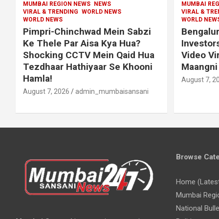
MUMBAI REGION NEWS
NEWS
MUMBAI REG
VIRAL & TRENDING
WORLD NEWS
VIRAL & TR
WORLD NEWS
WORLD NEW
Pimpri-Chinchwad Mein Sabzi
Bengalur
Ke Thele Par Aisa Kya Hua?
Investor
Shocking CCTV Mein Qaid Hua
Video Vi
Tezdhaar Hathiyaar Se Khooni
Maangni 
Hamla!
August 7, 2
August 7, 2026
admin_mumbaisansani
Browse Cate
Home (Lates
Mumbai Regi
National Bulle