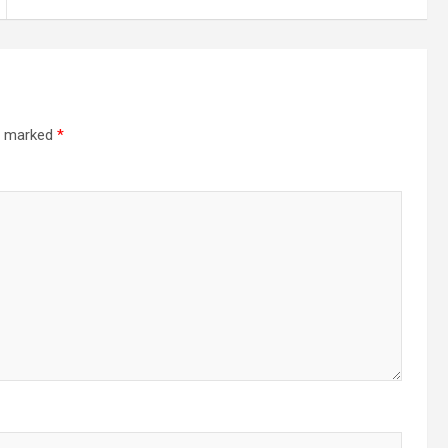
re marked
*