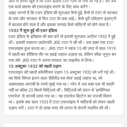
डील से काफी खुश हैं कि एअर इंडिया टाटा ग्रुप के पास आ गई है। हम अब
एक वर्ल्ड क्लास की एयरलाइंस बनाने के लिए काम करेंगे।
आइए जानते हैं कि एअर इंडिया की शुरुआत कैसे हुई, कैसे वो टाटा से सरकार
के पास और सरकार से फिर टाटा के पास आई। कैसे पूरी एविएशन इंडस्ट्री
में बदलाव होने वाला है और इसका फायदा कैसे यात्रियों को होने वाला है।
1932 में शुरू हुई थी एअर इंडिया
एअर इंडिया के इतिहास की बात करें तो इसकी शुरुआत अप्रैल 1932 में हुई
थी। इसकी स्थापना उद्योगपति JRD टाटा ने की थी। उस वक्त नाम टाटा
एयरलाइंस हुआ करता था। JRD टाटा ने महज 15 की उम्र में साल 1919
में पहली बार शौकिया तौर पर हवाई जहाज उड़ाया था, लेकिन शौक जुनून बन
गया और JRD टाटा ने अपना पायलट का लाइसेंस ले लिया।
15 अक्टूबर 1932 को पहली उड़ान
एयरलाइन की पहली कॉमर्शियल उड़ान 15 अक्टूबर 1932 को भरी गई थी।
तब सिर्फ सिंगल इंजन वाला ‘हैवीलैंड पस मोथ’ हवाई जहाज था, जो
अहमदाबाद-कराची के रास्ते मुंबई गया था। प्लेन में उस वक्त एक भी यात्री
नहीं था बल्कि 25 किलो चिट्ठ‍ियां थीं। चिट्ठियों को लंदन से ‘इम्पीरियल
एयरवेज’ से कराची लाया गया था। यह एयरवेज ब्रिटेन का राजसी विमान
था। इसके बाद साल 1933 में टाटा एयरलाइंस ने यात्रियों को लेकर पहली
उड़ान भरी। टाटा ने दो लाख रुपए की लागत से कंपनी स्थापित की थी।