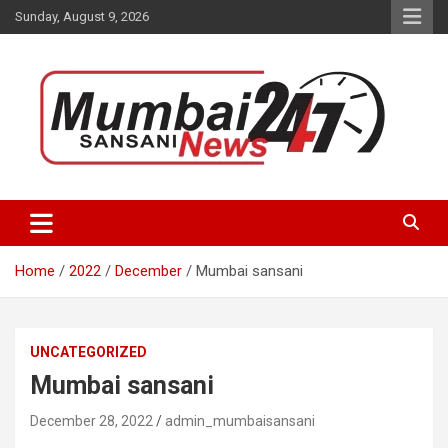
Skip
Sunday, August 9, 2026
to
content
Stay up-to-date with Mumbai Sansani news channel and get real-
Mumbai Sansani
time updates on recent news around the World.
Home
2022
December
Mumbai sansani
UNCATEGORIZED
Mumbai sansani
December 28, 2022
admin_mumbaisansani