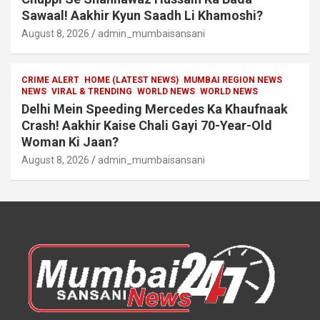
Sawaal! Aakhir Kyun Saadh Li Khamoshi?
August 8, 2026
admin_mumbaisansani
CRIME ALERT
HOME (LATEST NEWS)
MUMBAI REGION NEWS
NEWS
VIRAL & TRENDING
WORLD NEWS
WORLD NEWS
Delhi Mein Speeding Mercedes Ka Khaufnaak
Crash! Aakhir Kaise Chali Gayi 70-Year-Old
Woman Ki Jaan?
August 8, 2026
admin_mumbaisansani