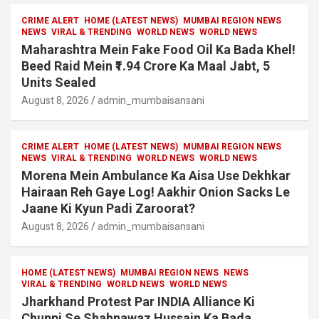
CRIME ALERT
HOME (LATEST NEWS)
MUMBAI REGION NEWS
NEWS
VIRAL & TRENDING
WORLD NEWS
WORLD NEWS
Maharashtra Mein Fake Food Oil Ka Bada Khel!
Beed Raid Mein ₹1.94 Crore Ka Maal Jabt, 5
Units Sealed
August 8, 2026
admin_mumbaisansani
CRIME ALERT
HOME (LATEST NEWS)
MUMBAI REGION NEWS
NEWS
VIRAL & TRENDING
WORLD NEWS
WORLD NEWS
Morena Mein Ambulance Ka Aisa Use Dekhkar
Hairaan Reh Gaye Log! Aakhir Onion Sacks Le
Jaane Ki Kyun Padi Zaroorat?
August 8, 2026
admin_mumbaisansani
HOME (LATEST NEWS)
MUMBAI REGION NEWS
NEWS
VIRAL & TRENDING
WORLD NEWS
WORLD NEWS
Jharkhand Protest Par INDIA Alliance Ki
Chuppi Se Shahnawaz Hussain Ka Bada