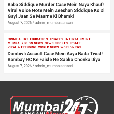
Baba Siddique Murder Case Mein Naya Khauf!
Viral Voice Note Mein Zeeshan Siddique Ko Di
Gayi Jaan Se Maarne Ki Dhamki
August 7, 2026
admin_mumbaisansani
CRIME ALERT
EDUCATION UPDATES
ENTERTAINMENT
MUMBAI REGION NEWS
NEWS
SPORTS UPDATE
VIRAL & TRENDING
WORLD NEWS
WORLD NEWS
Dombivli Assault Case Mein Aaya Bada Twist!
Bombay HC Ke Faisle Ne Sabko Chonka Diya
August 7, 2026
admin_mumbaisansani